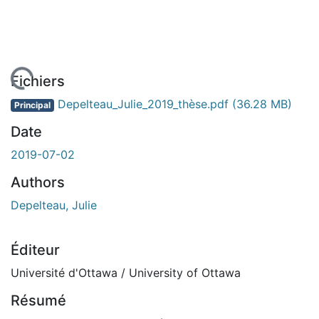
rgement...
Fichiers
Depelteau_Julie_2019_thèse.pdf
(36.28 MB)
Principal
Date
2019-07-02
Authors
Depelteau, Julie
Éditeur
Université d'Ottawa / University of Ottawa
Résumé