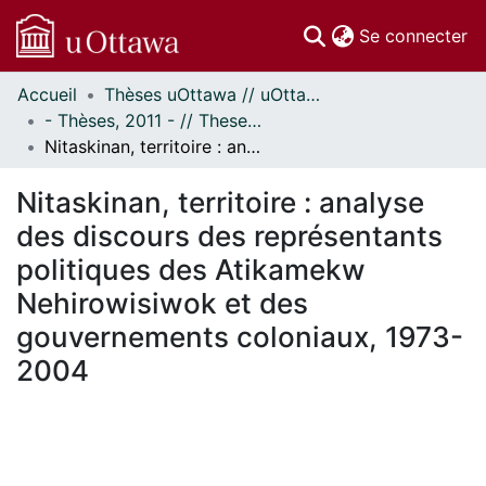
(c
Se connecter
Accueil
Thèses uOttawa // uOttawa Theses
Communautés
- Thèses, 2011 - // Theses, 2011 -
et collections
Nitaskinan, territoire : analyse des discours des représentants politiques des Atikamekw Nehirowisiwok et des gouvernements coloniaux, 1973-2004
Parcourir
Statistiques
Nitaskinan, territoire : analyse
À propos
des discours des représentants
politiques des Atikamekw
Nehirowisiwok et des
gouvernements coloniaux, 1973-
2004