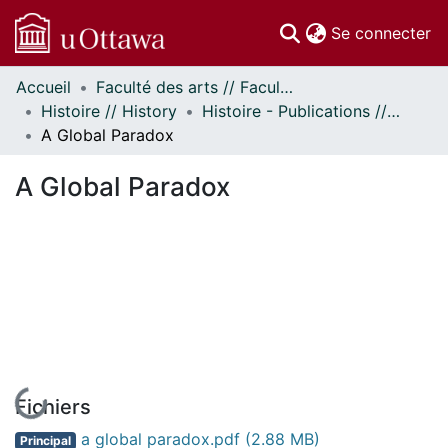
(c
Se connecter
Accueil
Faculté des arts // Faculty of Arts
Communautés
Histoire // History
Histoire - Publications // History - Publications
et collections
A Global Paradox
Parcourir
Statistiques
A Global Paradox
À propos
En cours de chargement...
Fichiers
a global paradox.pdf
(2.88 MB)
Principal