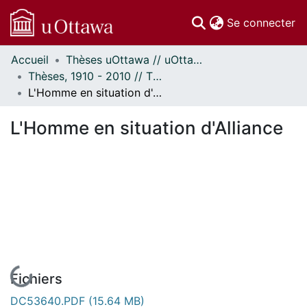
(c
Se connecter
Accueil
Thèses uOttawa // uOttawa Theses
Communautés
Thèses, 1910 - 2010 // Theses, 1910 - 2010
et collections
L'Homme en situation d'Alliance
Parcourir
Statistiques
L'Homme en situation d'Alliance
À propos
En cours de chargement...
Fichiers
DC53640.PDF
(15.64 MB)