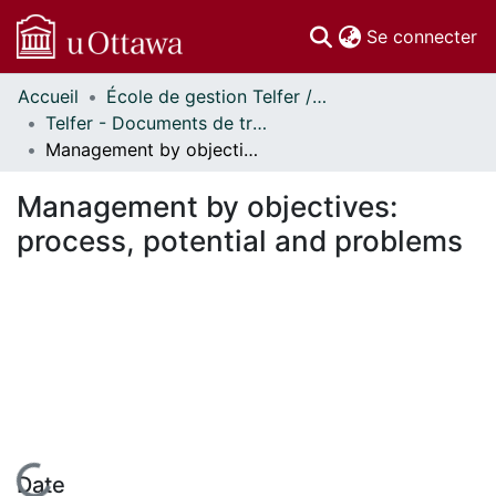
(c
Se connecter
Accueil
École de gestion Telfer // Telfer School of Management
Communautés
Telfer - Documents de travail // Telfer - Working Papers
et collections
Management by objectives: process, potential and problems
Parcourir
Statistiques
Management by objectives:
À propos
process, potential and problems
Date