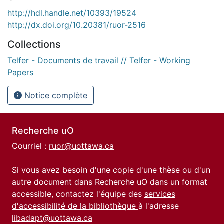
http://hdl.handle.net/10393/19524
http://dx.doi.org/10.20381/ruor-2516
Collections
Telfer - Documents de travail // Telfer - Working
Papers
Notice complète
Recherche uO
Courriel :
ruor@uottawa.ca
Si vous avez besoin d'une copie d'une thèse ou d'un
autre document dans Recherche uO dans un format
accessible, contactez l'équipe des
services
d'accessibilité de la bibliothèque
à l'adresse
libadapt@uottawa.ca