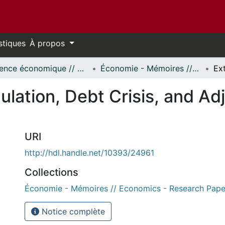
stiques
À propos
Science économique // Economics
Économie - Mémoires // Economics - Research Papers
ulation, Debt Crisis, and A
URI
http://hdl.handle.net/10393/24961
Collections
Économie - Mémoires // Economics - Research Pape
Notice complète