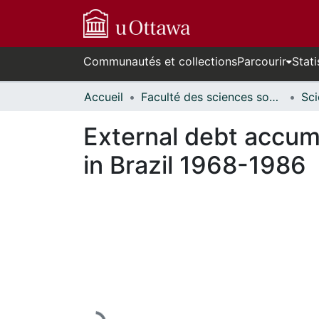
Communautés et collections
Parcourir
Stati
Accueil
Faculté des sciences sociales // Faculty of Social Sciences
External debt accum
in Brazil 1968-1986
En cours de chargement...