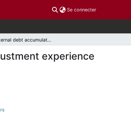
(current)
Se connecter
External debt accumulation, Debt Crisis, and Adjustment experience in Brazil 1968-1986
djustment experience
rs