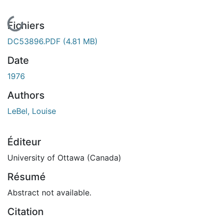
En cours de chargement...
Fichiers
DC53896.PDF
(4.81 MB)
Date
1976
Authors
LeBel, Louise
Éditeur
University of Ottawa (Canada)
Résumé
Abstract not available.
Citation