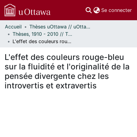
(c
Se connecter
Accueil
Thèses uOttawa // uOttawa Theses
Communautés
Thèses, 1910 - 2010 // Theses, 1910 - 2010
et collections
L'effet des couleurs rouge-bleu sur la fluidité et l'originalité de la pensée divergente chez les introvertis et extravertis
Parcourir
Statistiques
L'effet des couleurs rouge-bleu
À propos
sur la fluidité et l'originalité de la
pensée divergente chez les
introvertis et extravertis