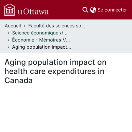
(c
Se connecter
Accueil
Faculté des sciences sociales // Faculty of Social Sciences
Communautés
Science économique // Economics
et collections
Économie - Mémoires // Economics - Research Papers
Parcourir
Aging population impact on health care expenditures in Canada
Statistiques
À propos
Aging population impact on
health care expenditures in
Canada