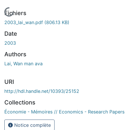
En cours de chargement...
Fichiers
2003_lai_wan.pdf
(806.13 KB)
Date
2003
Authors
Lai, Wan man ava
URI
http://hdl.handle.net/10393/25152
Collections
Économie - Mémoires // Economics - Research Papers
Notice complète