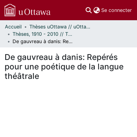
(c
Se connecter
Accueil
Thèses uOttawa // uOttawa Theses
Communautés
Thèses, 1910 - 2010 // Theses, 1910 - 2010
et collections
De gauvreau à danis: Repérés pour une poétique de la langue théâtrale
Parcourir
Statistiques
De gauvreau à danis: Repérés
À propos
pour une poétique de la langue
théâtrale