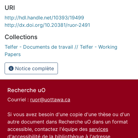
URI
http://hdl.handle.net/10393/19499
http://dx.doi.org/10.20381/ruor-2491
Collections
Telfer - Documents de travail // Telfer - Working
Papers
Notice complète
Recherche uO
Courriel :
ruor@uottawa.ca
Si vous avez besoin d'une copie d'une thèse ou d'un
autre document dans Recherche uO dans un format
accessible, contactez l'équipe des
services
d'accessibilité de la bibliothèque
à l'adresse