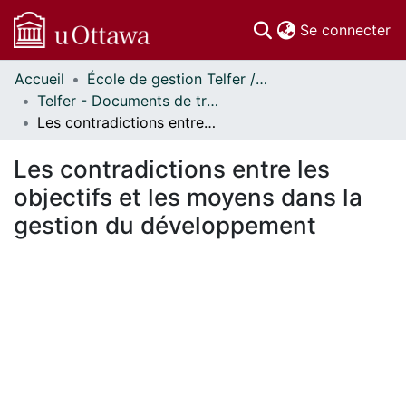
(c
Se connecter
Accueil
École de gestion Telfer // Telfer School of Management
Communautés
Telfer - Documents de travail // Telfer - Working Papers
et collections
Les contradictions entre les objectifs et les moyens dans la gestion du développement
Parcourir
Statistiques
Les contradictions entre les
À propos
objectifs et les moyens dans la
gestion du développement
gement...