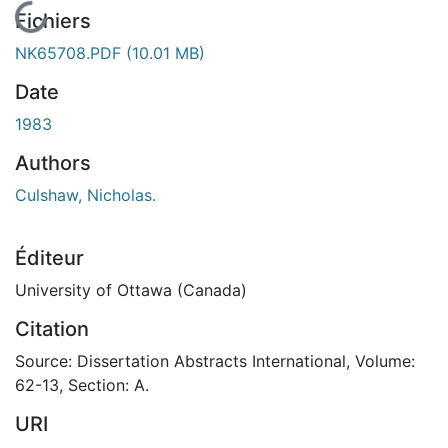
En cours de chargement...
Fichiers
NK65708.PDF
(10.01 MB)
Date
1983
Authors
Culshaw, Nicholas.
Éditeur
University of Ottawa (Canada)
Citation
Source: Dissertation Abstracts International, Volume:
62-13, Section: A.
URI