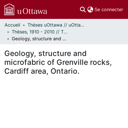
(c
Se connecter
Accueil
Thèses uOttawa // uOttawa Theses
Communautés
Thèses, 1910 - 2010 // Theses, 1910 - 2010
et collections
Geology, structure and microfabric of Grenville rocks, Cardiff area, Ontario.
Parcourir
Statistiques
Geology, structure and
À propos
microfabric of Grenville rocks,
Cardiff area, Ontario.