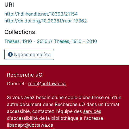
URI
http://hdl.handle.net/10393/21154
http://dx.doi.org/10.20381/ruor-17362
Collections
Thèses, 1910 - 2010 // Theses, 1910 - 2010
Notice complète
Recherche uO
Courriel :
ruor@uottawa.ca
Si vous avez besoin d'une copie d'une thèse ou d'un
autre document dans Recherche uO dans un format
accessible, contactez l'équipe des
services
d'accessibilité de la bibliothèque
à l'adresse
libadapt@uottawa.ca