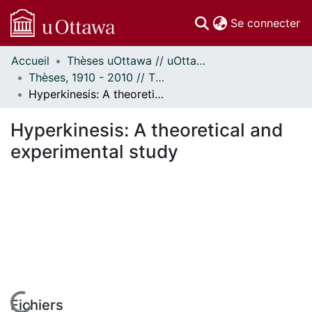
(c
Se connecter
Accueil
Thèses uOttawa // uOttawa Theses
Communautés
Thèses, 1910 - 2010 // Theses, 1910 - 2010
et collections
Hyperkinesis: A theoretical and experimental study
Parcourir
Statistiques
Hyperkinesis: A theoretical and
À propos
experimental study
Fichiers