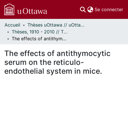
(c
Se connecter
Accueil
Thèses uOttawa // uOttawa Theses
Communautés
Thèses, 1910 - 2010 // Theses, 1910 - 2010
et collections
The effects of antithymocytic serum on the reticulo-endothelial system in mice.
Parcourir
Statistiques
The effects of antithymocytic
À propos
serum on the reticulo-
endothelial system in mice.