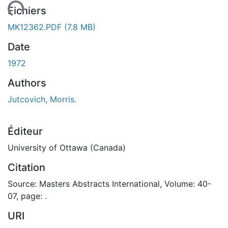
rgement...
Fichiers
MK12362.PDF
(7.8 MB)
Date
1972
Authors
Jutcovich, Morris.
Éditeur
University of Ottawa (Canada)
Citation
Source: Masters Abstracts International, Volume: 40-
07, page: .
URI