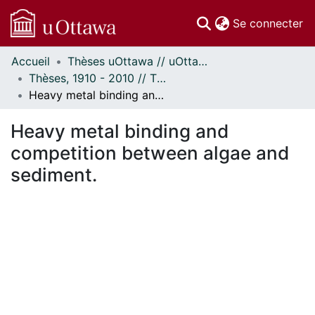
(c
Se connecter
Accueil
Thèses uOttawa // uOttawa Theses
Communautés
Thèses, 1910 - 2010 // Theses, 1910 - 2010
et collections
Heavy metal binding and competition between algae and sediment.
Parcourir
Statistiques
Heavy metal binding and
À propos
competition between algae and
sediment.