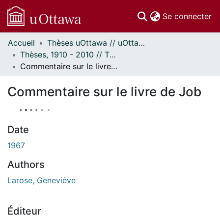
(c
Se connecter
Accueil
Thèses uOttawa // uOttawa Theses
Communautés
Thèses, 1910 - 2010 // Theses, 1910 - 2010
et collections
Commentaire sur le livre de Job
Parcourir
Statistiques
Commentaire sur le livre de Job
À propos
Date
1967
Authors
Larose, Geneviève
Éditeur