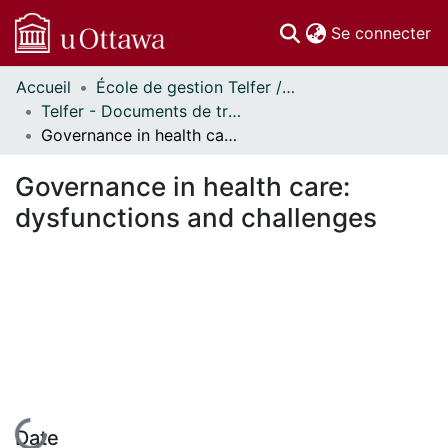
(c
Se connecter
Accueil
École de gestion Telfer // Telfer School of Management
Communautés
Telfer - Documents de travail // Telfer - Working Papers
et collections
Governance in health care: dysfunctions and challenges
Parcourir
Statistiques
Governance in health care:
À propos
dysfunctions and challenges
En cours de chargement...
Date