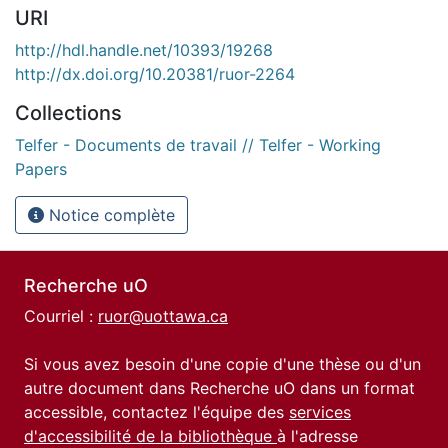
URI
http://hdl.handle.net/10393/19268
http://dx.doi.org/10.20381/ruor-2264
Collections
Telfer - Documents de travail // Telfer - Working
Papers
Notice complète
Recherche uO
Courriel :
ruor@uottawa.ca
Si vous avez besoin d'une copie d'une thèse ou d'un
autre document dans Recherche uO dans un format
accessible, contactez l'équipe des
services
d'accessibilité de la bibliothèque
à l'adresse