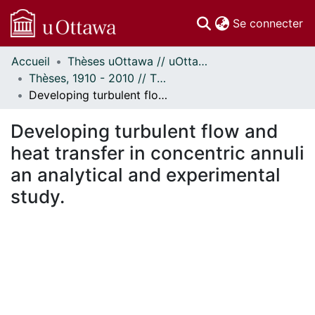
(c
Se connecter
Accueil
Thèses uOttawa // uOttawa Theses
Communautés
Thèses, 1910 - 2010 // Theses, 1910 - 2010
et collections
Developing turbulent flow and heat transfer in concentric annuli an analytical and experimental study.
Parcourir
Statistiques
Developing turbulent flow and
À propos
heat transfer in concentric annuli
an analytical and experimental
study.