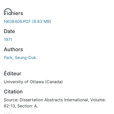
rgement...
Fichiers
NK08406.PDF
(9.83 MB)
Date
1971
Authors
Park, Seung-Duk.
Éditeur
University of Ottawa (Canada)
Citation
Source: Dissertation Abstracts International, Volume:
62-13, Section: A.