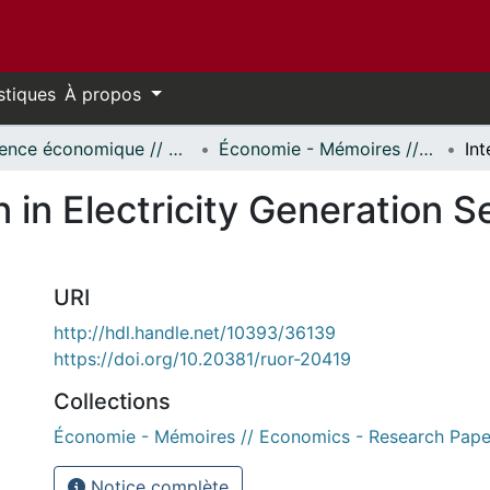
stiques
À propos
Science économique // Economics
Économie - Mémoires // Economics - Research Papers
n in Electricity Generation 
URI
http://hdl.handle.net/10393/36139
https://doi.org/10.20381/ruor-20419
Collections
Économie - Mémoires // Economics - Research Pape
Notice complète