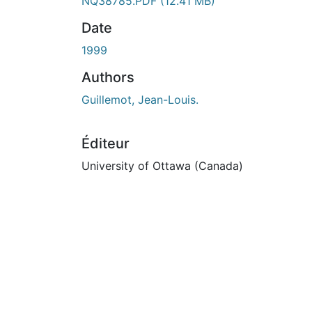
En cours de chargement...
NQ38785.PDF
(12.41 MB)
Date
1999
Authors
Guillemot, Jean-Louis.
Éditeur
University of Ottawa (Canada)