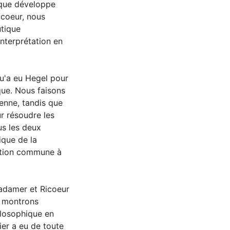
 que développe
icoeur, nous
tique
interprétation en
qu'a eu Hegel pour
que. Nous faisons
ienne, tandis que
r résoudre les
us les deux
ique de la
sition commune à
Gadamer et Ricoeur
s montrons
losophique en
nier a eu de toute