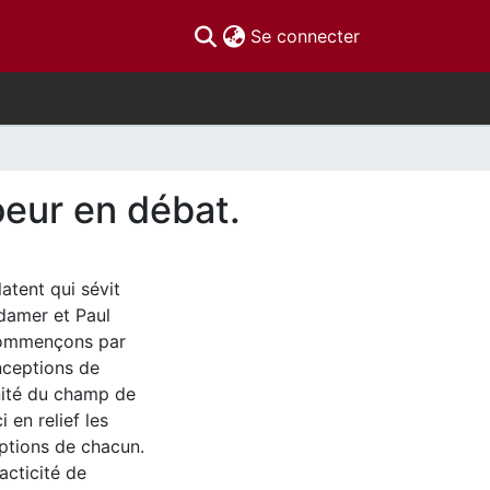
(current)
Se connecter
oeur en débat.
atent qui sévit
damer et Paul
 commençons par
nceptions de
unité du champ de
en relief les
eptions de chacun.
acticité de