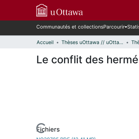
Communautés et collections
Parcourir
Stati
Accueil
Thèses uOttawa // uOttawa Theses
Le conflit des herm
Fichiers