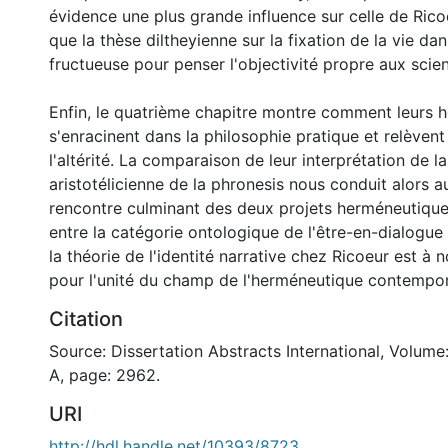
évidence une plus grande influence sur celle de Rico
que la thèse diltheyienne sur la fixation de la vie dans
fructueuse pour penser l'objectivité propre aux sci
Enfin, le quatrième chapitre montre comment leurs 
s'enracinent dans la philosophie pratique et relèvent
l'altérité. La comparaison de leur interprétation de l
aristotélicienne de la phronesis nous conduit alors a
rencontre culminant des deux projets herméneutiques
entre la catégorie ontologique de l'être-en-dialogu
la théorie de l'identité narrative chez Ricoeur est à n
pour l'unité du champ de l'herméneutique contempor
Citation
Source: Dissertation Abstracts International, Volume
A, page: 2962.
URI
http://hdl.handle.net/10393/8723