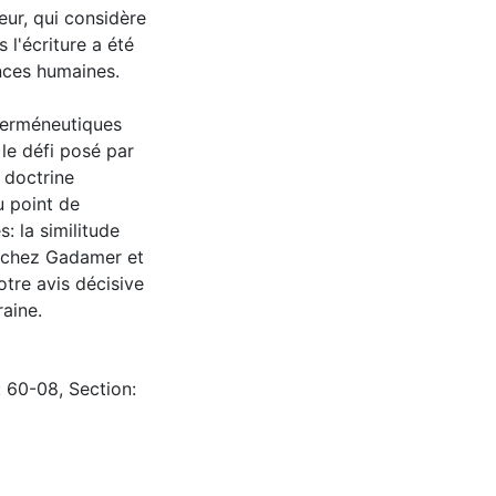
eur, qui considère
 l'écriture a été
ences humaines.
herméneutiques
 le défi posé par
a doctrine
u point de
: la similitude
e chez Gadamer et
otre avis décisive
aine.
: 60-08, Section: