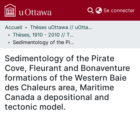
(c
Se connecter
Accueil
Thèses uOttawa // uOttawa Theses
Communautés
Thèses, 1910 - 2010 // Theses, 1910 - 2010
et collections
Sedimentology of the Pirate Cove, Fleurant and Bonaventure formations of the Western Baie des Chaleurs area, Maritime Canada a depositional and tectonic model.
Parcourir
Statistiques
Sedimentology of the Pirate
À propos
Cove, Fleurant and Bonaventure
formations of the Western Baie
des Chaleurs area, Maritime
Canada a depositional and
tectonic model.