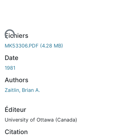
rgement...
Fichiers
MK53306.PDF
(4.28 MB)
Date
1981
Authors
Zaitlin, Brian A.
Éditeur
University of Ottawa (Canada)
Citation