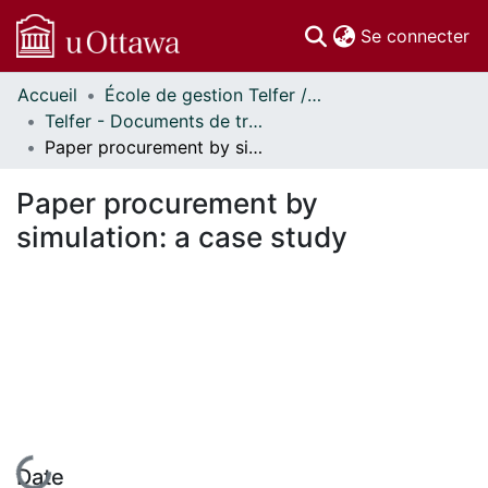
(c
Se connecter
Accueil
École de gestion Telfer // Telfer School of Management
Communautés
Telfer - Documents de travail // Telfer - Working Papers
et collections
Paper procurement by simulation: a case study
Parcourir
Statistiques
Paper procurement by
À propos
simulation: a case study
En cours de chargement...
Date