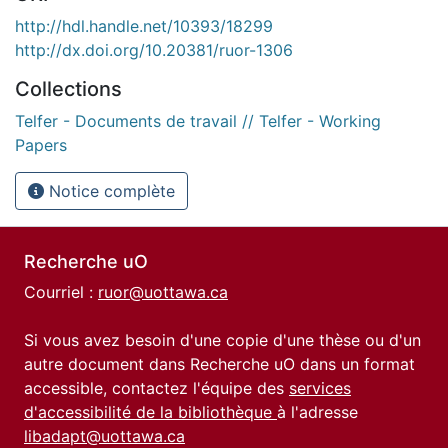
http://hdl.handle.net/10393/18299
http://dx.doi.org/10.20381/ruor-1306
Collections
Telfer - Documents de travail // Telfer - Working
Papers
Notice complète
Recherche uO
Courriel :
ruor@uottawa.ca
Si vous avez besoin d'une copie d'une thèse ou d'un
autre document dans Recherche uO dans un format
accessible, contactez l'équipe des
services
d'accessibilité de la bibliothèque
à l'adresse
libadapt@uottawa.ca