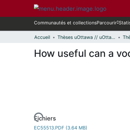
Communautés et collections
Parcourir
Stati
Accueil
Thèses uOttawa // uOttawa Theses
How useful can a vo
Fichiers
EC55513.PDF
(3.64 MB)