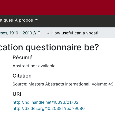
stiques
À propos
Thèses, 1910 - 2010 // Theses, 1910 - 2010
How useful can a vocation questionnaire be?
cation questionnaire be?
Résumé
Abstract not available.
Citation
Source: Masters Abstracts International, Volume: 49-
URI
http://hdl.handle.net/10393/21702
http://dx.doi.org/10.20381/ruor-9080