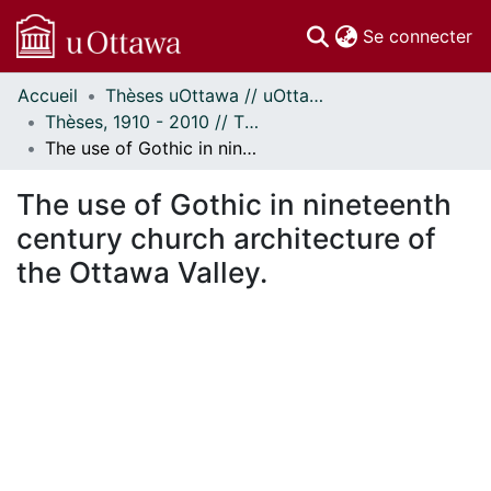
(c
Se connecter
Accueil
Thèses uOttawa // uOttawa Theses
Communautés
Thèses, 1910 - 2010 // Theses, 1910 - 2010
et collections
The use of Gothic in nineteenth century church architecture of the Ottawa Valley.
Parcourir
Statistiques
The use of Gothic in nineteenth
À propos
century church architecture of
the Ottawa Valley.