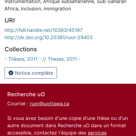
instrumentation
,
Afrique subsaharienne
,
Sub-Saharan
Africa
,
inclusion
,
immigration
URI
http://hdl.handle.net/10393/45197
http://dx.doi.org/10.20381/ruor-29403
Collections
- Thèses, 2011 - // Theses, 2011 -
Notice complète
Recherche uO
Courriel :
ruor@uottawa.ca
Si vous avez besoin d'une copie d'une thèse ou d'un
autre document dans Recherche uO dans un format
accessible, contactez l'équipe des
services