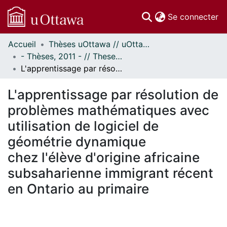
(c
Se connecter
Accueil
Thèses uOttawa // uOttawa Theses
Communautés
- Thèses, 2011 - // Theses, 2011 -
et collections
L'apprentissage par résolution de problèmes mathématiques avec utilisation de logiciel de géométrie dynamique chez l'élève d'origine africaine subsaharienne immigrant récent en Ontario au primaire
Parcourir
Statistiques
L'apprentissage par résolution de
À propos
problèmes mathématiques avec
utilisation de logiciel de
géométrie dynamique
chez l'élève d'origine africaine
subsaharienne immigrant récent
en Ontario au primaire