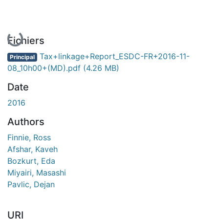
En cours de chargement...
Fichiers
Tax+linkage+Report_ESDC-FR+2016-11-
Principal
08_10h00+(MD).pdf
(4.26 MB)
Date
2016
Authors
Finnie, Ross
Afshar, Kaveh
Bozkurt, Eda
Miyairi, Masashi
Pavlic, Dejan
URI