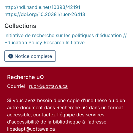
http://hdl.handle.net/10393/42191
https://doi.org/10.20381/ruor-26413
Collections
Initiative de recherche sur les politiques d'éducation //
Education Policy Research Initiative
Notice complète
Recherche uO
Courriel :
ruor@uottawa.ca
Si vous avez besoin d'une copie d'une thèse ou d'un
autre document dans Recherche uO dans un format
accessible, contactez l'équipe des
services
d'accessibilité de la bibliothèque
à l'adresse
libadapt@uottawa.ca