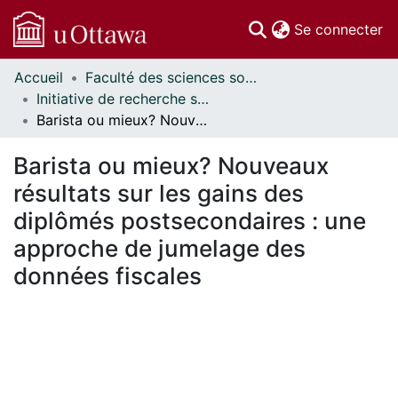
(c
Se connecter
Accueil
Faculté des sciences sociales // Faculty of Social Sciences
Communautés
Initiative de recherche sur les politiques d'éducation // Education Policy Research Initiative
et collections
Barista ou mieux? Nouveaux résultats sur les gains des diplômés postsecondaires : une approche de jumelage des données fiscales
Parcourir
Statistiques
Barista ou mieux? Nouveaux
À propos
résultats sur les gains des
diplômés postsecondaires : une
approche de jumelage des
données fiscales