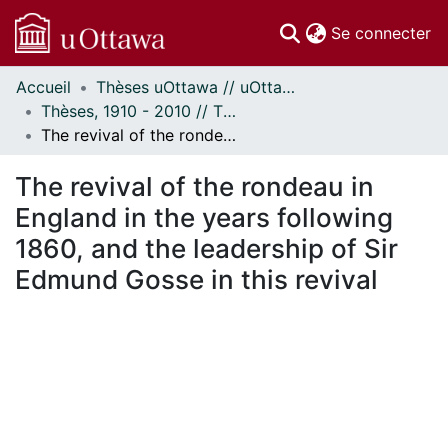
(c
Se connecter
Accueil
Thèses uOttawa // uOttawa Theses
Communautés
Thèses, 1910 - 2010 // Theses, 1910 - 2010
et collections
The revival of the rondeau in England in the years following 1860, and the leadership of Sir Edmund Gosse in this revival
Parcourir
Statistiques
The revival of the rondeau in
À propos
England in the years following
1860, and the leadership of Sir
Edmund Gosse in this revival