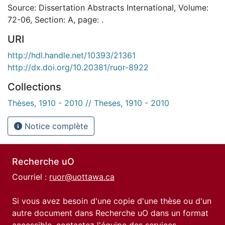
Source: Dissertation Abstracts International, Volume:
72-06, Section: A, page: .
URI
http://hdl.handle.net/10393/21361
http://dx.doi.org/10.20381/ruor-8922
Collections
Thèses, 1910 - 2010 // Theses, 1910 - 2010
Notice complète
Recherche uO
Courriel :
ruor@uottawa.ca
Si vous avez besoin d'une copie d'une thèse ou d'un
autre document dans Recherche uO dans un format