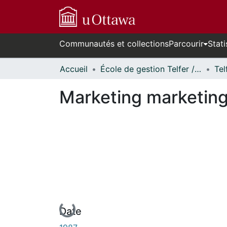
Communautés et collections
Parcourir
Stati
Accueil
École de gestion Telfer // Telfer School of Management
Marketing marketin
En cours de chargement...
Date