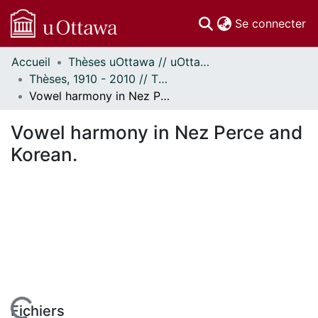
(c
Se connecter
Accueil
Thèses uOttawa // uOttawa Theses
Communautés
Thèses, 1910 - 2010 // Theses, 1910 - 2010
et collections
Vowel harmony in Nez Perce and Korean.
Parcourir
Statistiques
Vowel harmony in Nez Perce and
À propos
Korean.
Fichiers