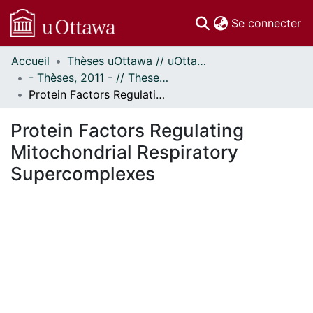
(c
Se connecter
Accueil
Thèses uOttawa // uOttawa Theses
Communautés
- Thèses, 2011 - // Theses, 2011 -
et collections
Protein Factors Regulating Mitochondrial Respiratory Supercomplexes
Parcourir
Statistiques
Protein Factors Regulating
À propos
Mitochondrial Respiratory
Supercomplexes