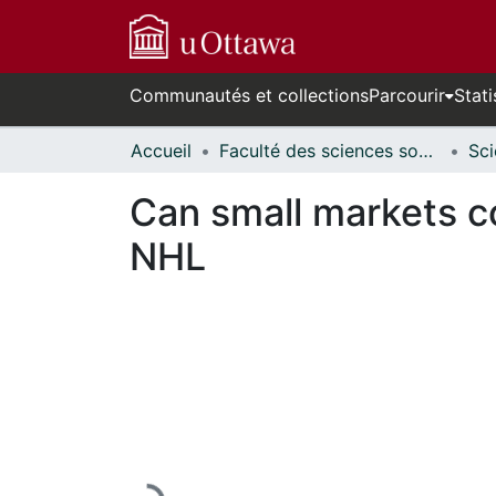
Communautés et collections
Parcourir
Stati
Accueil
Faculté des sciences sociales // Faculty of Social Sciences
Can small markets c
NHL
En cours de chargement...