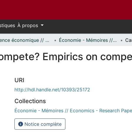
stiques
À propos
Science économique // Economics
Économie - Mémoires // Economics - Research Papers
ompete? Empirics on competi
URI
http://hdl.handle.net/10393/25172
Collections
Économie - Mémoires // Economics - Research Pape
Notice complète