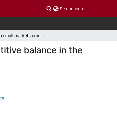
(current)
Se connecter
Can small markets compete? Empirics on competitive balance in the NHL
tive balance in the
rs