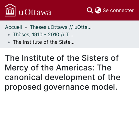
(c
Se connecter
Accueil
Thèses uOttawa // uOttawa Theses
Communautés
Thèses, 1910 - 2010 // Theses, 1910 - 2010
et collections
The Institute of the Sisters of Mercy of the Americas: The canonical development of the proposed governance model.
Parcourir
Statistiques
The Institute of the Sisters of
À propos
Mercy of the Americas: The
canonical development of the
proposed governance model.