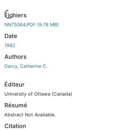
En cours de chargement...
Fichiers
NN75064.PDF
(9.78 MB)
Date
1992
Authors
Darcy, Catherine C.
Éditeur
University of Ottawa (Canada)
Résumé
Abstract Not Available.
Citation