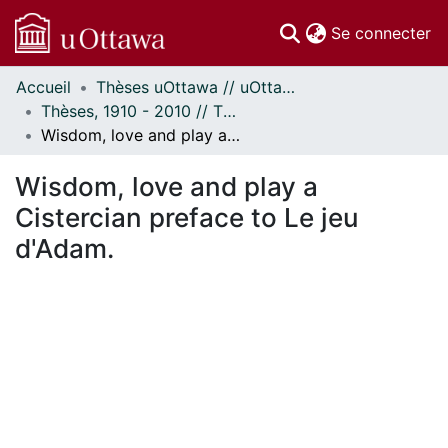
(c
Se connecter
Accueil
Thèses uOttawa // uOttawa Theses
Communautés
Thèses, 1910 - 2010 // Theses, 1910 - 2010
et collections
Wisdom, love and play a Cistercian preface to Le jeu d'Adam.
Parcourir
Statistiques
Wisdom, love and play a
À propos
Cistercian preface to Le jeu
d'Adam.