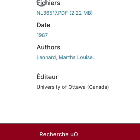
En cours de chargement...
Fichiers
NL36517.PDF
(2.22 MB)
Date
1987
Authors
Leonard, Martha Louise.
Éditeur
University of Ottawa (Canada)
Recherche uO