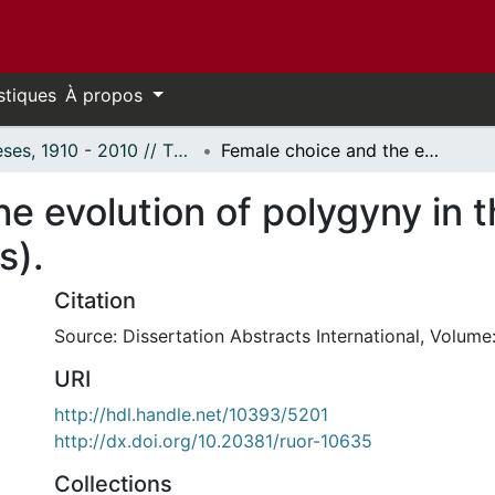
stiques
À propos
Thèses, 1910 - 2010 // Theses, 1910 - 2010
Female choice and the evolution of polygyny in the marsh wren (Cistothorus palustris).
he evolution of polygyny in 
s).
Citation
Source: Dissertation Abstracts International, Volume:
URI
http://hdl.handle.net/10393/5201
http://dx.doi.org/10.20381/ruor-10635
Collections