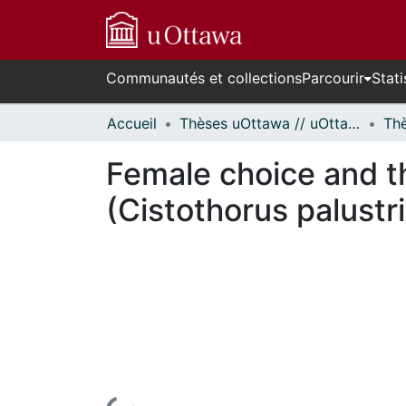
Communautés et collections
Parcourir
Stati
Accueil
Thèses uOttawa // uOttawa Theses
Female choice and t
(Cistothorus palustri