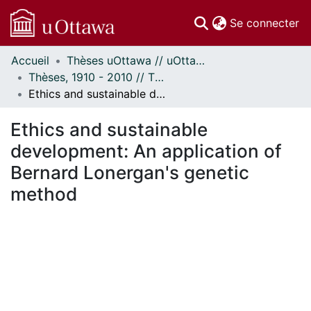
(c
Se connecter
Accueil
Thèses uOttawa // uOttawa Theses
Communautés
Thèses, 1910 - 2010 // Theses, 1910 - 2010
et collections
Ethics and sustainable development: An application of Bernard Lonergan's genetic method
Parcourir
Statistiques
Ethics and sustainable
À propos
development: An application of
Bernard Lonergan's genetic
method