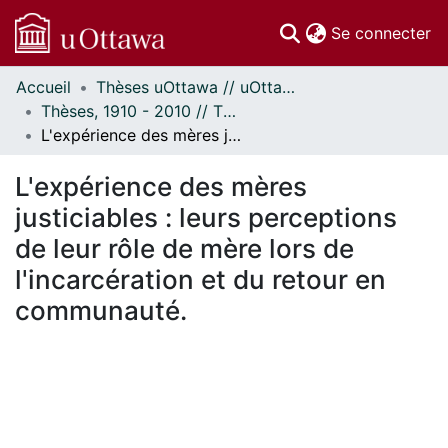
(c
Se connecter
Accueil
Thèses uOttawa // uOttawa Theses
Communautés
Thèses, 1910 - 2010 // Theses, 1910 - 2010
et collections
L'expérience des mères justiciables : leurs perceptions de leur rôle de mère lors de l'incarcération et du retour en communauté.
Parcourir
Statistiques
L'expérience des mères
À propos
justiciables : leurs perceptions
de leur rôle de mère lors de
l'incarcération et du retour en
communauté.