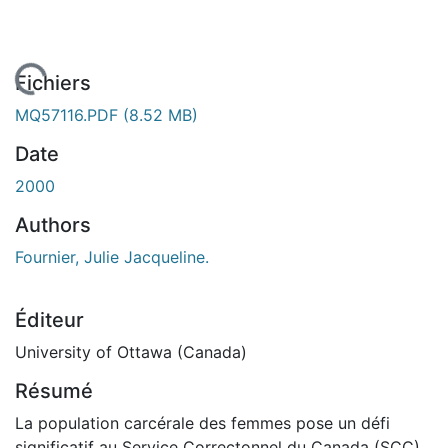
En cours de chargement...
Fichiers
MQ57116.PDF
(8.52 MB)
Date
2000
Authors
Fournier, Julie Jacqueline.
Éditeur
University of Ottawa (Canada)
Résumé
La population carcérale des femmes pose un défi
significatif au Service Correctonnel du Canada (SCC).