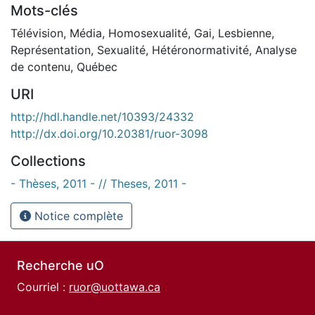
Mots-clés
Télévision
,
Média
,
Homosexualité
,
Gai
,
Lesbienne
,
Représentation
,
Sexualité
,
Hétéronormativité
,
Analyse
de contenu
,
Québec
URI
http://hdl.handle.net/10393/24332
http://dx.doi.org/10.20381/ruor-3098
Collections
- Thèses, 2011 - // Theses, 2011 -
Notice complète
Recherche uO
Courriel :
ruor@uottawa.ca