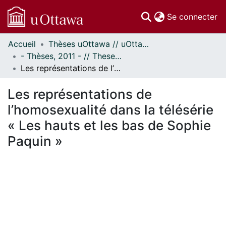
(c
Se connecter
Accueil
Thèses uOttawa // uOttawa Theses
Communautés
- Thèses, 2011 - // Theses, 2011 -
et collections
Les représentations de l’homosexualité dans la télésérie « Les hauts et les bas de Sophie Paquin »
Parcourir
Statistiques
Les représentations de
À propos
l’homosexualité dans la télésérie
« Les hauts et les bas de Sophie
Paquin »