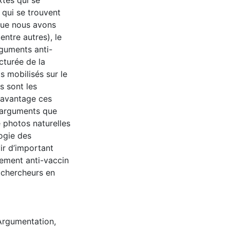
xtes qui se
 qui se trouvent
que nous avons
ntre autres), le
rguments anti-
cturée de la
s mobilisés sur le
s sont les
davantage ces
 arguments que
e photos naturelles
logie des
ir d’important
vement anti-vaccin
 chercheurs en
Argumentation
,