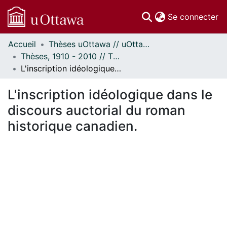
(c
Se connecter
Accueil
Thèses uOttawa // uOttawa Theses
Communautés
Thèses, 1910 - 2010 // Theses, 1910 - 2010
et collections
L'inscription idéologique dans le discours auctorial du roman historique canadien.
Parcourir
Statistiques
L'inscription idéologique dans le
À propos
discours auctorial du roman
historique canadien.