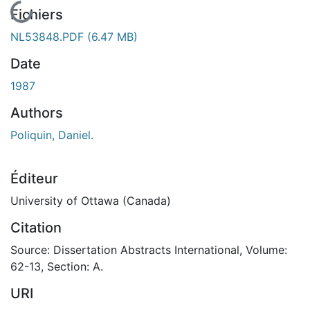
En cours de chargement...
Fichiers
NL53848.PDF
(6.47 MB)
Date
1987
Authors
Poliquin, Daniel.
Éditeur
University of Ottawa (Canada)
Citation
Source: Dissertation Abstracts International, Volume:
62-13, Section: A.
URI