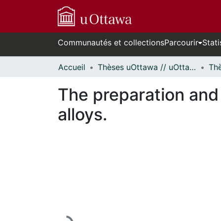
Communautés et collections
Parcourir
Stati
Accueil
Thèses uOttawa // uOttawa Theses
The preparation and 
alloys.
En cours de chargement...