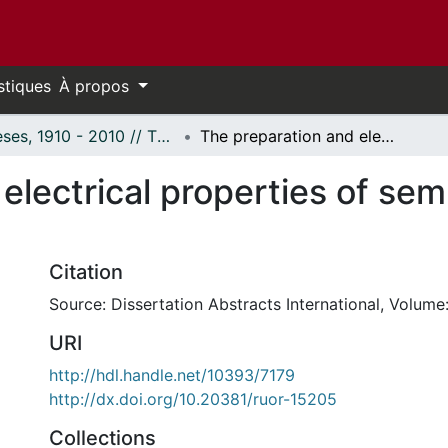
stiques
À propos
Thèses, 1910 - 2010 // Theses, 1910 - 2010
The preparation and electrical properties of semiconducting III-V alloys.
electrical properties of sem
Citation
Source: Dissertation Abstracts International, Volume:
URI
http://hdl.handle.net/10393/7179
http://dx.doi.org/10.20381/ruor-15205
Collections