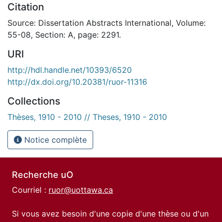
Citation
Source: Dissertation Abstracts International, Volume:
55-08, Section: A, page: 2291.
URI
http://hdl.handle.net/10393/6520
http://dx.doi.org/10.20381/ruor-11316
Collections
Thèses, 1910 - 2010 // Theses, 1910 - 2010
Notice complète
Recherche uO
Courriel :
ruor@uottawa.ca
Si vous avez besoin d'une copie d'une thèse ou d'un