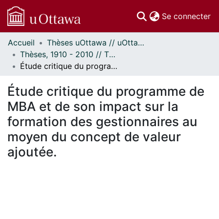
(c
Se connecter
Accueil
Thèses uOttawa // uOttawa Theses
Communautés
Thèses, 1910 - 2010 // Theses, 1910 - 2010
et collections
Étude critique du programme de MBA et de son impact sur la formation des gestionnaires au moyen du concept de valeur ajoutée.
Parcourir
Statistiques
Étude critique du programme de
À propos
MBA et de son impact sur la
formation des gestionnaires au
moyen du concept de valeur
ajoutée.