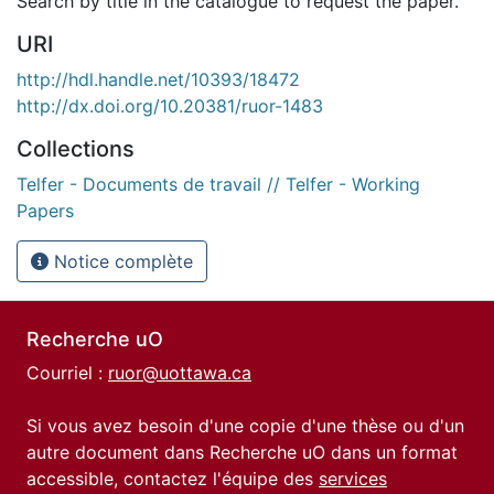
Search by title in the catalogue to request the paper.
URI
http://hdl.handle.net/10393/18472
http://dx.doi.org/10.20381/ruor-1483
Collections
Telfer - Documents de travail // Telfer - Working
Papers
Notice complète
Recherche uO
Courriel :
ruor@uottawa.ca
Si vous avez besoin d'une copie d'une thèse ou d'un
autre document dans Recherche uO dans un format
accessible, contactez l'équipe des
services