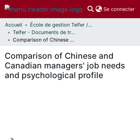
(c
Se connecter
Accueil
École de gestion Telfer // Telfer School of Management
Communautés
Telfer - Documents de travail // Telfer - Working Papers
et collections
Comparison of Chinese and Canadian managers' job needs and psychological profile
Parcourir
Statistiques
Comparison of Chinese and
À propos
Canadian managers' job needs
and psychological profile
En cours de chargement...