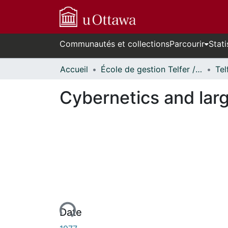
Communautés et collections
Parcourir
Stati
Accueil
École de gestion Telfer // Telfer School of Management
Cybernetics and lar
urs de chargement...
Date