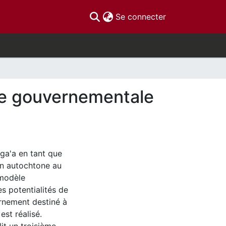
(current)
Se connecter
mie gouvernementale
sga'a en tant que
on autochtone au
 modèle
 potentialités de
rnement destiné à
st réalisé.