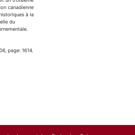
lit un troisième
ion canadienne
istoriques à la
elle du
ernementale.
06, page: 1614.