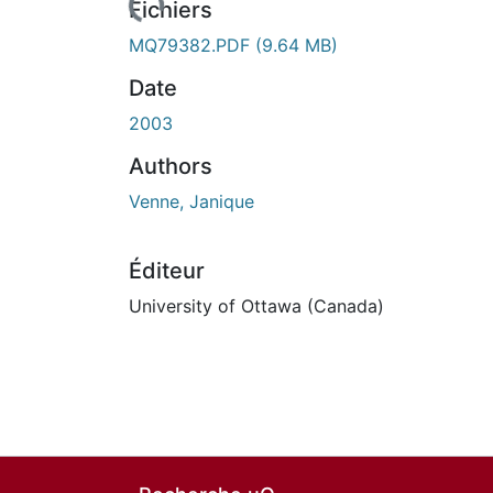
n cours de chargement...
Fichiers
MQ79382.PDF
(9.64 MB)
Date
2003
Authors
Venne, Janique
Éditeur
University of Ottawa (Canada)