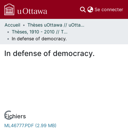
(c
Se connecter
Accueil
Thèses uOttawa // uOttawa Theses
Communautés
Thèses, 1910 - 2010 // Theses, 1910 - 2010
et collections
In defense of democracy.
Parcourir
Statistiques
In defense of democracy.
À propos
En cours de chargement...
Fichiers
ML46777.PDF
(2.99 MB)