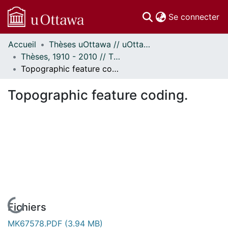
(c
Se connecter
Accueil
Thèses uOttawa // uOttawa Theses
Communautés
Thèses, 1910 - 2010 // Theses, 1910 - 2010
et collections
Topographic feature coding.
Parcourir
Statistiques
Topographic feature coding.
À propos
En cours de chargement...
Fichiers
MK67578.PDF
(3.94 MB)