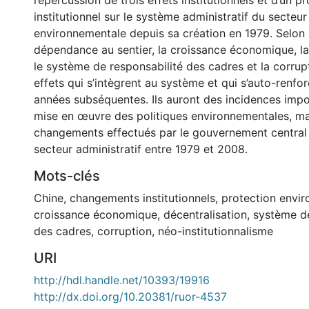
répercussion de trois effets institutionnels et d’un 
institutionnel sur le système administratif du secteur
environnementale depuis sa création en 1979. Selon 
dépendance au sentier, la croissance économique, la 
le système de responsabilité des cadres et la corru
effets qui s’intègrent au système et qui s’auto-renfo
années subséquentes. Ils auront des incidences impo
mise en œuvre des politiques environnementales, ma
changements effectués par le gouvernement central
secteur administratif entre 1979 et 2008.
Mots-clés
Chine
,
changements institutionnels
,
protection envi
croissance économique
,
décentralisation
,
système de
des cadres
,
corruption
,
néo-institutionnalisme
URI
http://hdl.handle.net/10393/19916
http://dx.doi.org/10.20381/ruor-4537