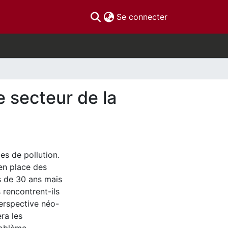
(current)
Se connecter
e secteur de la
s de pollution.
en place des
s de 30 ans mais
s rencontrent-ils
erspective néo-
era les