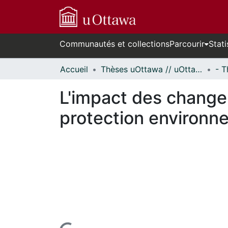
Communautés et collections
Parcourir
Stati
Accueil
Thèses uOttawa // uOttawa Theses
L'impact des changem
protection environn