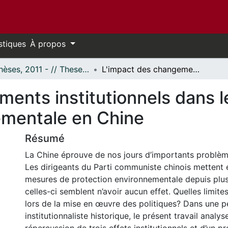
stiques
À propos
- Thèses, 2011 - // Theses, 2011 -
L'impact des changements institutionnels dans le secteur de la protection environnementale en Chine
ents institutionnels dans l
ementale en Chine
Résumé
La Chine éprouve de nos jours d’importants problème
Les dirigeants du Parti communiste chinois mettent 
mesures de protection environnementale depuis plu
celles-ci semblent n’avoir aucun effet. Quelles limite
lors de la mise en œuvre des politiques? Dans une p
institutionnaliste historique, le présent travail analys