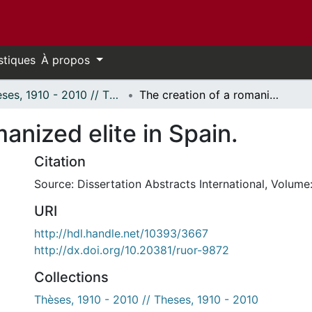
stiques
À propos
Thèses, 1910 - 2010 // Theses, 1910 - 2010
The creation of a romanized elite in Spain.
anized elite in Spain.
Citation
Source: Dissertation Abstracts International, Volume:
URI
http://hdl.handle.net/10393/3667
http://dx.doi.org/10.20381/ruor-9872
Collections
Thèses, 1910 - 2010 // Theses, 1910 - 2010