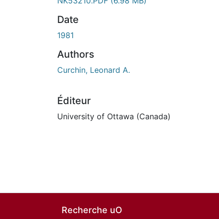
NK53210.PDF
(6.98 MB)
Date
1981
Authors
Curchin, Leonard A.
Éditeur
University of Ottawa (Canada)
Recherche uO