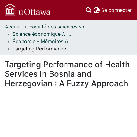
(c
Se connecter
Accueil
Faculté des sciences sociales // Faculty of Social Sciences
Communautés
Science économique // Economics
et collections
Économie - Mémoires // Economics - Research Papers
Parcourir
Targeting Performance of Health Services in Bosnia and Herzegovian : A Fuzzy Approach
Statistiques
À propos
Targeting Performance of Health
Services in Bosnia and
Herzegovian : A Fuzzy Approach