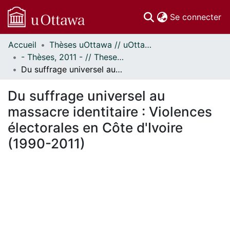
(c
Se connecter
Accueil
Thèses uOttawa // uOttawa Theses
Communautés
- Thèses, 2011 - // Theses, 2011 -
et collections
Du suffrage universel au massacre identitaire : Violences électorales en Côte d'Ivoire (1990-2011)
Parcourir
Statistiques
Du suffrage universel au
À propos
massacre identitaire : Violences
électorales en Côte d'Ivoire
(1990-2011)