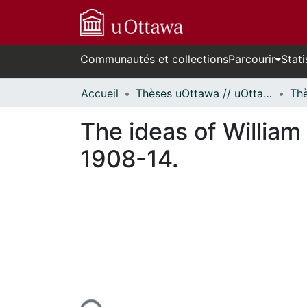
Communautés et collections
Parcourir
Stati
Accueil
Thèses uOttawa // uOttawa Theses
The ideas of William
1908-14.
rs de chargement...