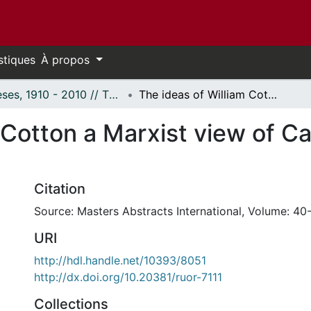
stiques
À propos
Thèses, 1910 - 2010 // Theses, 1910 - 2010
The ideas of William Cotton a Marxist view of Canadian society, 1908-14.
 Cotton a Marxist view of Ca
Citation
Source: Masters Abstracts International, Volume: 40-
URI
http://hdl.handle.net/10393/8051
http://dx.doi.org/10.20381/ruor-7111
Collections