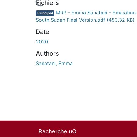
En cours de chargement...
Fichiers
MRP - Emma Sanatani - Education 
Principal
South Sudan Final Version.pdf
(453.32 KB)
Date
2020
Authors
Sanatani, Emma
Recherche uO