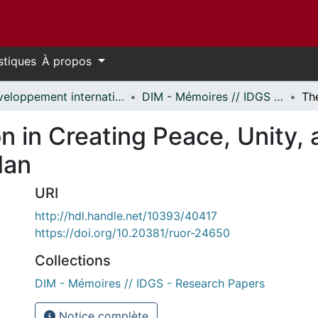
stiques
À propos
Développement international et mondialisation // International Development and Global Studies
DIM - Mémoires // IDGS - Research Papers
n in Creating Peace, Unity, 
dan
URI
http://hdl.handle.net/10393/40417
https://doi.org/10.20381/ruor-24650
Collections
DIM - Mémoires // IDGS - Research Papers
Notice complète