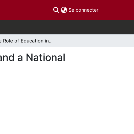
(current)
Se connecter
The Role of Education in Creating Peace, Unity, and a National Identity in South Sudan
and a National